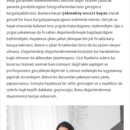
ateşli gücümden etkilenmemeniz elinizde değil! Yazımın çabucak
yanında görebileceğiniz fotoğraflarımdan beni gereğince
kurgulayabilirsiniz. Bunlara karşın
Çekmeköy escort bayan
olarak
gerçek bir hazzı kurgulayamayacağınızı belirtmek isterim. Gerçek ve
hayal ortasında bulunan ince çizgide bulunduğumu söylemeliyim. İşte o
çizgiyi yakalamayı da fırsatları değerlendirmeyle bağdaştırdığımı
belirtmeliyim. Hayatınıza çıkan yahut çıkmayan birçok fırsatla karşı
karşıya kalırsınız. Bence o çıkan fırsatlardan birisi de bu yazımı okuyor
olmanız. Değerlendirip değerlendirmemek büsbütün bir hareketinize
bağlı olmasını da aklınızdan çıkartmayınız. Cüzi fiyatlarla sizlere bu
kusursuz hizmeti sunmak beni üzmüyor değil lakin yaptığım ve
profesyonelce gerçekleştirdiğim bir iş olması nedeniyle bu uygulamayı
yapmak zorundayım. Bence bu durumdan yakınıyorsanız yanlış
yapıyorsunuz. Sonuçta hayatınıza bir sefer gireceğim ve o teşebbüs de
sizlerle hayli keyifli dakikalar geçireceğiz. Bunu değerlendirmeyi
düşünmenizi tavsiye ediyorum.