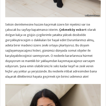
Seksin derinlemesine hazzını kaçırmak üzere bir niyetiniz var ise
çabucak bu sayfayı kapatmanızı isterim.
Çekmeköy eskort
olarak
dolgun kalça ve göğüs çizgilerimle yatakta yüksek desibelde
gerçekleştireceğim o dakikaları bir hayal edin! Durumlarımızı almış,
adeta birer madenci üzere zevki ortaya çıkartıyoruz. Bu doyum
sağlayamayacağınız hisleri, günümüz dünyada somut objeler ile
karşılayabileceğinizi sanmıyorum. O nedenle kararlarınıza hürmet
duyuyorum ve mantıklı bir yaklaşımdan kaçınmayacağınızı varsayım
ediyorum. Şuna emin olabilirsiniz ki seks kadar keyif ve zevk veren
hiçbir şey yoktur şu yeryüzünde. Bu nedenle irtibat adresimden bana
ulaşarak dileklerinizi hayata geçirmek için birinci adımınızı atın!