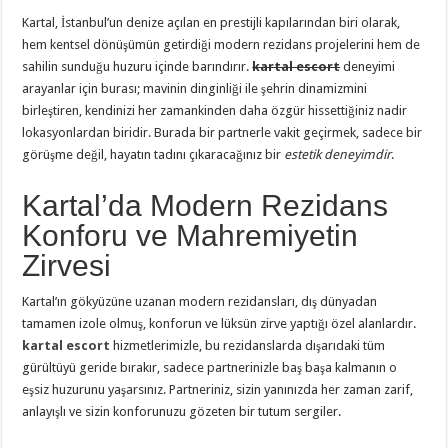
Kartal, İstanbul’un denize açılan en prestijli kapılarından biri olarak,
hem kentsel dönüşümün getirdiği modern rezidans projelerini hem de
sahilin sunduğu huzuru içinde barındırır.
kartal escort
deneyimi
arayanlar için burası; mavinin dinginliği ile şehrin dinamizmini
birleştiren, kendinizi her zamankinden daha özgür hissettiğiniz nadir
lokasyonlardan biridir. Burada bir partnerle vakit geçirmek, sadece bir
görüşme değil, hayatın tadını çıkaracağınız bir
estetik deneyimdir
.
Kartal’da Modern Rezidans
Konforu ve Mahremiyetin
Zirvesi
Kartal’ın gökyüzüne uzanan modern rezidansları, dış dünyadan
tamamen izole olmuş, konforun ve lüksün zirve yaptığı özel alanlardır.
kartal escort
hizmetlerimizle, bu rezidanslarda dışarıdaki tüm
gürültüyü geride bırakır, sadece partnerinizle baş başa kalmanın o
eşsiz huzurunu yaşarsınız. Partneriniz, sizin yanınızda her zaman zarif,
anlayışlı ve sizin konforunuzu gözeten bir tutum sergiler.