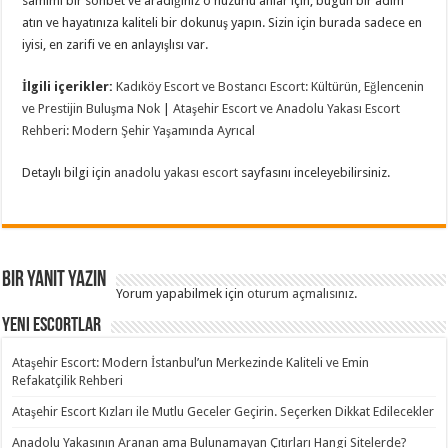
samimi bir sohbet ve aradığınız o huzurlu anlar için, bugün bir adım
atın ve hayatınıza kaliteli bir dokunuş yapın. Sizin için burada sadece en
iyisi, en zarifi ve en anlayışlısı var.
İlgili içerikler:
Kadıköy Escort ve Bostancı Escort: Kültürün, Eğlencenin
ve Prestijin Buluşma Nok
|
Ataşehir Escort ve Anadolu Yakası Escort
Rehberi: Modern Şehir Yaşamında Ayrıcal
Detaylı bilgi için
anadolu yakası escort
sayfasını inceleyebilirsiniz.
Bir yanıt yazın
Yorum yapabilmek için
oturum açmalısınız
.
Yeni Escortlar
Ataşehir Escort: Modern İstanbul’un Merkezinde Kaliteli ve Emin
Refakatçilik Rehberi
Ataşehir Escort Kızları ile Mutlu Geceler Geçirin. Seçerken Dikkat Edilecekler
Anadolu Yakasının Aranan ama Bulunamayan Çıtırları Hangi Sitelerde?