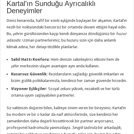
Kartal’ın Sunduğu Ayrıcalıklı
Deneyimler
Deniz kenarında, hafif bir esinti eşliğinde başlayan bir akşamın, Kartal’ın
nezih bir noktasındaki benzersiz bir ortamda devam ettiğini hayal edin.
Bu, şehrin gürültüsünden kaçıp kendi dünyanıza döndüğünüz bir
huzur
adasıdır
. Uzman partnerlerimiz, bu huzuru sizin için daha anlamlı
kılmak adına, her detayı titizlikle planlarlar.
Sahil Hattı Konforu:
Hem denizin sakinleştirici etkisini hem de
şehir merkezinin ulaşım avantajını aynı anda kullanın.
Kusursuz Güvenlik:
Rezidansların sağladığı güvenlik imkanları ve
bizim gizlilik politikalarımızla, kendinizi her zaman güvende hissedin.
Vizyoner Eşlikçiler:
Sosyal zekası yüksek, nezaketli ve her türlü
ortama uyum sağlayabilen partnerler.
Siz vaktinizin değerini bilen, kaliteye önem veren bir bireysiniz. Kartal’ın
bu modern ve bir o kadar da naif atmosferinde, size kendinizi her
zamankinden daha değerli hissettirecek bir partner arıyorsanız,
profesyonel kadromuzla yanınızdayız.
Sevgili tadında
bir arkadaşlık,