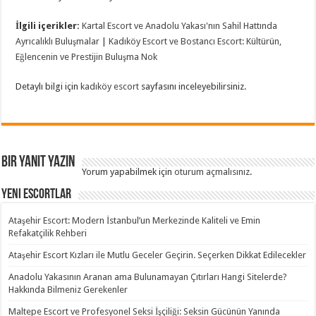
İlgili içerikler:
Kartal Escort ve Anadolu Yakası'nın Sahil Hattında
Ayrıcalıklı Buluşmalar
|
Kadıköy Escort ve Bostancı Escort: Kültürün,
Eğlencenin ve Prestijin Buluşma Nok
Detaylı bilgi için
kadıköy escort
sayfasını inceleyebilirsiniz.
Bir yanıt yazın
Yorum yapabilmek için
oturum açmalısınız
.
Yeni Escortlar
Ataşehir Escort: Modern İstanbul’un Merkezinde Kaliteli ve Emin
Refakatçilik Rehberi
Ataşehir Escort Kızları ile Mutlu Geceler Geçirin. Seçerken Dikkat Edilecekler
Anadolu Yakasının Aranan ama Bulunamayan Çıtırları Hangi Sitelerde?
Hakkında Bilmeniz Gerekenler
Maltepe Escort ve Profesyonel Seksi İşçiliği: Seksin Gücünün Yanında