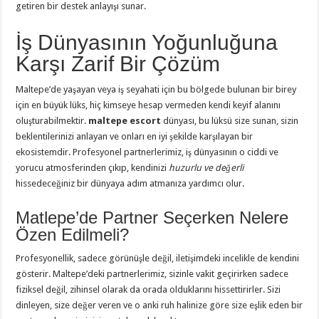
getiren bir destek anlayışı sunar.
İş Dünyasının Yoğunluğuna
Karşı Zarif Bir Çözüm
Maltepe’de yaşayan veya iş seyahati için bu bölgede bulunan bir birey
için en büyük lüks, hiç kimseye hesap vermeden kendi keyif alanını
oluşturabilmektir.
maltepe escort
dünyası, bu lüksü size sunan, sizin
beklentilerinizi anlayan ve onları en iyi şekilde karşılayan bir
ekosistemdir. Profesyonel partnerlerimiz, iş dünyasının o ciddi ve
yorucu atmosferinden çıkıp, kendinizi
huzurlu ve değerli
hissedeceğiniz bir dünyaya adım atmanıza yardımcı olur.
Matlepe’de Partner Seçerken Nelere
Özen Edilmeli?
Profesyonellik, sadece görünüşle değil, iletişimdeki incelikle de kendini
gösterir. Maltepe’deki partnerlerimiz, sizinle vakit geçirirken sadece
fiziksel değil, zihinsel olarak da orada olduklarını hissettirirler. Sizi
dinleyen, size değer veren ve o anki ruh halinize göre size eşlik eden bir