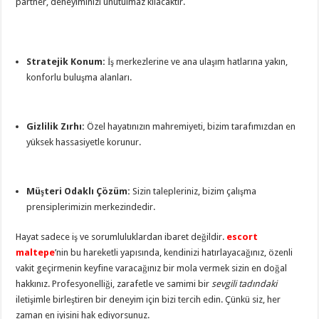
partner, deneyiminizi unutulmaz kılacaktır.
Stratejik Konum:
İş merkezlerine ve ana ulaşım hatlarına yakın,
konforlu buluşma alanları.
Gizlilik Zırhı:
Özel hayatınızın mahremiyeti, bizim tarafımızdan en
yüksek hassasiyetle korunur.
Müşteri Odaklı Çözüm:
Sizin talepleriniz, bizim çalışma
prensiplerimizin merkezindedir.
Hayat sadece iş ve sorumluluklardan ibaret değildir.
escort
maltepe
’nin bu hareketli yapısında, kendinizi hatırlayacağınız, özenli
vakit geçirmenin keyfine varacağınız bir mola vermek sizin en doğal
hakkınız. Profesyonelliği, zarafetle ve samimi bir
sevgili tadındaki
iletişimle birleştiren bir deneyim için bizi tercih edin. Çünkü siz, her
zaman en iyisini hak ediyorsunuz.